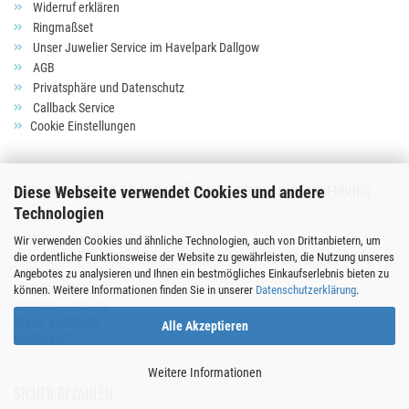
Widerruf erklären
Ringmaßset
Unser Juwelier Service im Havelpark Dallgow
AGB
Privatsphäre und Datenschutz
Callback Service
Cookie Einstellungen
SERVICE JUWELIER DALLGOW-DÖBERITZ, BERLIN & BRANDENBURG
Diese Webseite verwendet Cookies und andere
Technologien
100% Termineinhaltung
Wir verwenden Cookies und ähnliche Technologien, auch von Drittanbietern, um
Versand der Trauringe und Verlobungsringe innerhalb Deutschlands
die ordentliche Funktionsweise der Website zu gewährleisten, die Nutzung unseres
kostenlos
Angebotes zu analysieren und Ihnen ein bestmögliches Einkaufserlebnis bieten zu
Höchste Qualität
können. Weitere Informationen finden Sie in unserer
Datenschutzerklärung
.
Schnelle Lieferung
Gravur kostenlos
Alle Akzeptieren
Goldankauf
Weitere Informationen
SICHER BEZAHLEN