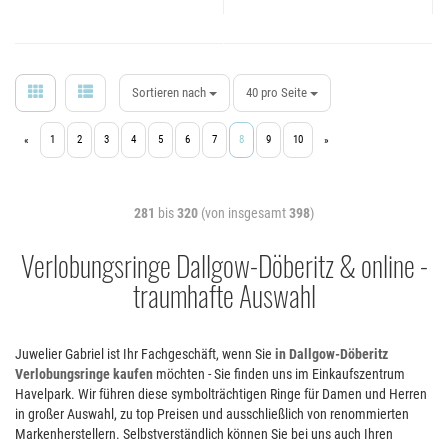
Sortieren nach
40 pro Seite
1
2
3
4
5
6
7
8
9
10
«
»
281
bis
320
(von insgesamt
398
)
Verlobungsringe Dallgow-Döberitz & online -
traumhafte Auswahl
Juwelier Gabriel ist Ihr Fachgeschäft, wenn Sie
in Dallgow-Döberitz
Verlobungsringe kaufen
möchten - Sie finden uns im Einkaufszentrum
Havelpark. Wir führen diese symbolträchtigen Ringe für Damen und Herren
in großer Auswahl, zu top Preisen und ausschließlich von renommierten
Markenherstellern. Selbstverständlich können Sie bei uns auch Ihren