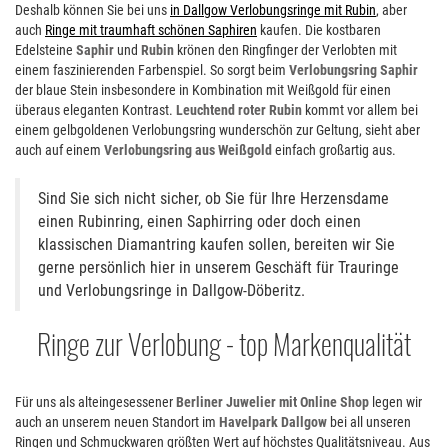
Deshalb können Sie bei uns
in Dallgow Verlobungsringe mit Rubin
, aber
auch
Ringe mit traumhaft schönen Saphiren
kaufen. Die kostbaren
Edelsteine
Saphir
und
Rubin
krönen den Ringfinger der Verlobten mit
einem faszinierenden Farbenspiel. So sorgt beim
Verlobungsring Saphir
der blaue Stein insbesondere in Kombination mit Weißgold für einen
überaus eleganten Kontrast.
Leuchtend roter Rubin
kommt vor allem bei
einem gelbgoldenen Verlobungsring wunderschön zur Geltung, sieht aber
auch auf einem
Verlobungsring aus Weißgold
einfach großartig aus.
Sind Sie sich nicht sicher, ob Sie für Ihre Herzensdame
einen Rubinring, einen Saphirring oder doch einen
klassischen Diamantring kaufen sollen, bereiten wir Sie
gerne persönlich hier in unserem Geschäft für Trauringe
und Verlobungsringe in Dallgow-Döberitz.
Ringe zur Verlobung - top Markenqualität
Für uns als alteingesessener
Berliner Juwelier mit Online Shop
legen wir
auch an unserem neuen Standort im
Havelpark Dallgow
bei all unseren
Ringen und Schmuckwaren größten Wert auf höchstes Qualitätsniveau. Aus