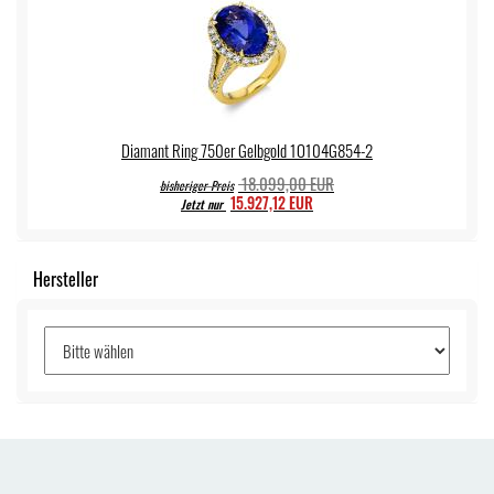
Diamant Ring 750er Gelbgold 1O104G854-2
18.099,00 EUR
bisheriger Preis
15.927,12 EUR
Jetzt nur
Hersteller