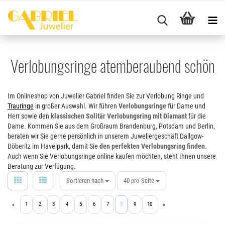
Verlobungsringe atemberaubend schön
Im Onlineshop von Juwelier Gabriel finden Sie zur Verlobung Ringe und
Trauringe
in großer Auswahl. Wir führen
Verlobungsringe
für Dame und
Herr sowie den
klassischen Solitär Verlobungsring mit Diamant
für die
Dame. Kommen Sie aus dem Großraum Brandenburg, Potsdam und Berlin,
beraten wir Sie gerne persönlich in unserem Juweliergeschäft Dallgow-
Döberitz im Havelpark, damit Sie
den perfekten Verlobungsring finden
.
Auch wenn Sie Verlobungsringe online kaufen möchten, steht Ihnen unsere
Beratung zur Verfügung.
Sortieren nach
40 pro Seite
1
2
3
4
5
6
7
8
9
10
«
»