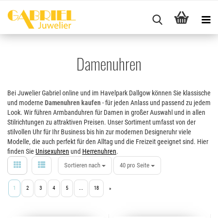
Damenuhren
Bei Juwelier Gabriel online und im Havelpark Dallgow können Sie klassische
und moderne
Damenuhren kaufen
- für jeden Anlass und passend zu jedem
Look. Wir führen Armbanduhren für Damen in großer Auswahl und in allen
Stilrichtungen zu attraktiven Preisen. Unser Sortiment umfasst von der
stilvollen Uhr für Ihr Business bis hin zur modernen Designeruhr viele
Modelle, die auch perfekt für den Alltag und die Freizeit geeignet sind. Hier
finden Sie
Unisexuhren
und
Herrenuhren
.
Sortieren nach
40 pro Seite
1
2
3
4
5
...
18
»