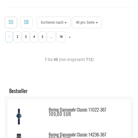
Sortieren nach
40 pro Seite
1
2
3
4
5
...
18
»
1
bis
40
(von insgesamt
712
)
Bestseller
Bering Damenuhr Classic 11022-367
109,00 EUR
Bering Damenuhr Classic 14236-367