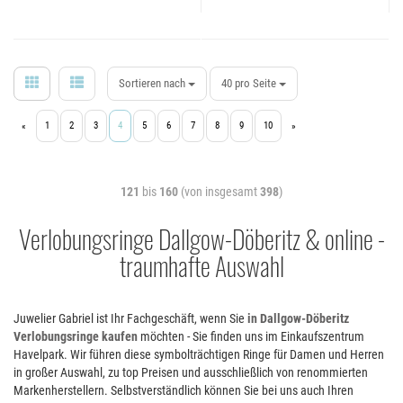
Sortieren nach
40 pro Seite
1
2
3
4
5
6
7
8
9
10
«
»
121
bis
160
(von insgesamt
398
)
Verlobungsringe Dallgow-Döberitz & online -
traumhafte Auswahl
Juwelier Gabriel ist Ihr Fachgeschäft, wenn Sie
in Dallgow-Döberitz
Verlobungsringe kaufen
möchten - Sie finden uns im Einkaufszentrum
Havelpark. Wir führen diese symbolträchtigen Ringe für Damen und Herren
in großer Auswahl, zu top Preisen und ausschließlich von renommierten
Markenherstellern. Selbstverständlich können Sie bei uns auch Ihren