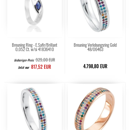
Breuning Ring - E.Safir/Brillant
Breuning Verlobungsring Gold
0,052 Ct. w/si 41836410
48/06463
929,00 EUR
bisheriger Preis
4.798,80 EUR
817,52 EUR
Jetzt nur