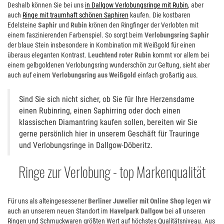
Deshalb können Sie bei uns
in Dallgow Verlobungsringe mit Rubin
, aber
auch
Ringe mit traumhaft schönen Saphiren
kaufen. Die kostbaren
Edelsteine
Saphir
und
Rubin
krönen den Ringfinger der Verlobten mit
einem faszinierenden Farbenspiel. So sorgt beim
Verlobungsring Saphir
der blaue Stein insbesondere in Kombination mit Weißgold für einen
überaus eleganten Kontrast.
Leuchtend roter Rubin
kommt vor allem bei
einem gelbgoldenen Verlobungsring wunderschön zur Geltung, sieht aber
auch auf einem
Verlobungsring aus Weißgold
einfach großartig aus.
Sind Sie sich nicht sicher, ob Sie für Ihre Herzensdame
einen Rubinring, einen Saphirring oder doch einen
klassischen Diamantring kaufen sollen, bereiten wir Sie
gerne persönlich hier in unserem Geschäft für Trauringe
und Verlobungsringe in Dallgow-Döberitz.
Ringe zur Verlobung - top Markenqualität
Für uns als alteingesessener
Berliner Juwelier mit Online Shop
legen wir
auch an unserem neuen Standort im
Havelpark Dallgow
bei all unseren
Ringen und Schmuckwaren größten Wert auf höchstes Qualitätsniveau. Aus