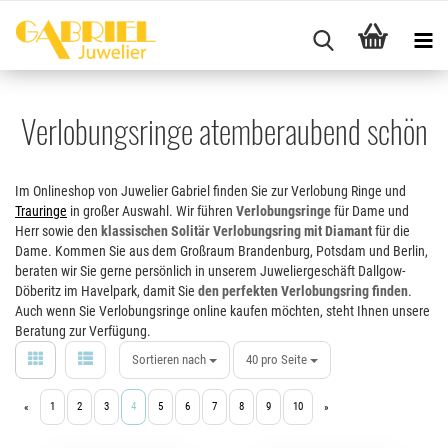
Verlobungsringe atemberaubend schön
Im Onlineshop von Juwelier Gabriel finden Sie zur Verlobung Ringe und
Trauringe
in großer Auswahl. Wir führen
Verlobungsringe
für Dame und
Herr sowie den
klassischen Solitär Verlobungsring mit Diamant
für die
Dame. Kommen Sie aus dem Großraum Brandenburg, Potsdam und Berlin,
beraten wir Sie gerne persönlich in unserem Juweliergeschäft Dallgow-
Döberitz im Havelpark, damit Sie
den perfekten Verlobungsring finden
.
Auch wenn Sie Verlobungsringe online kaufen möchten, steht Ihnen unsere
Beratung zur Verfügung.
Sortieren nach
40 pro Seite
1
2
3
4
5
6
7
8
9
10
«
»