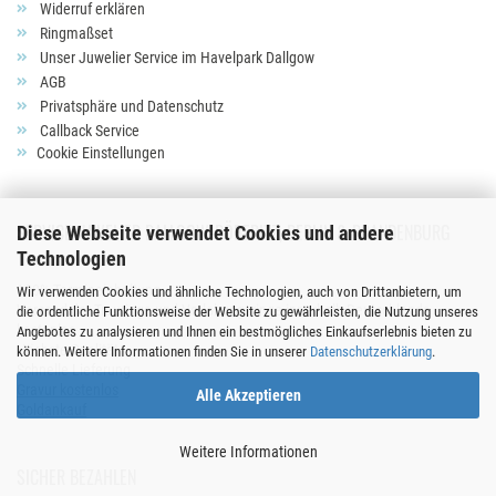
Widerruf erklären
Ringmaßset
Unser Juwelier Service im Havelpark Dallgow
AGB
Privatsphäre und Datenschutz
Callback Service
Cookie Einstellungen
SERVICE JUWELIER DALLGOW-DÖBERITZ, BERLIN & BRANDENBURG
Diese Webseite verwendet Cookies und andere
Technologien
100% Termineinhaltung
Wir verwenden Cookies und ähnliche Technologien, auch von Drittanbietern, um
Versand der Trauringe und Verlobungsringe innerhalb Deutschlands
die ordentliche Funktionsweise der Website zu gewährleisten, die Nutzung unseres
kostenlos
Angebotes zu analysieren und Ihnen ein bestmögliches Einkaufserlebnis bieten zu
Höchste Qualität
können. Weitere Informationen finden Sie in unserer
Datenschutzerklärung
.
Schnelle Lieferung
Gravur kostenlos
Alle Akzeptieren
Goldankauf
Weitere Informationen
SICHER BEZAHLEN