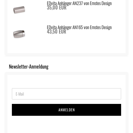
EDvita Anhänger AN237 von Ernstes Design
35,00 EUR
EDvita Anhänger AN165 von Ernstes Design
43,50 EUR
Newsletter-Anmeldung
ANMELDEN