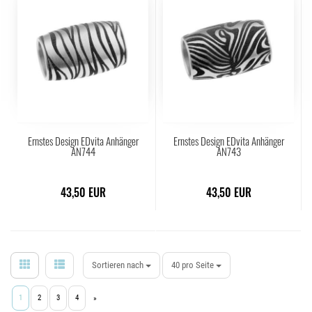
Ernstes Design EDvita Anhänger
Ernstes Design EDvita Anhänger
AN744
AN743
43,50 EUR
43,50 EUR
Sortieren nach
40 pro Seite
1
2
3
4
»