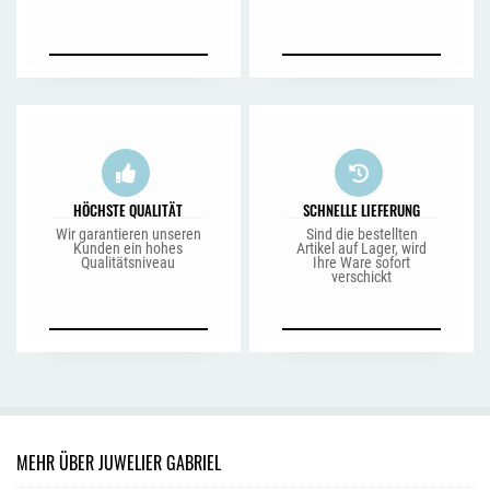
HÖCHSTE QUALITÄT
SCHNELLE LIEFERUNG
Wir garantieren unseren
Sind die bestellten
Kunden ein hohes
Artikel auf Lager, wird
Qualitätsniveau
Ihre Ware sofort
verschickt
MEHR ÜBER JUWELIER GABRIEL