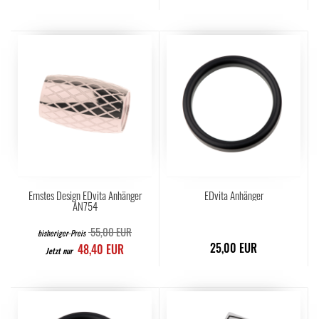
Ernstes Design EDvita Anhänger
EDvita Anhänger
AN754
55,00 EUR
bisheriger Preis
25,00 EUR
48,40 EUR
Jetzt nur