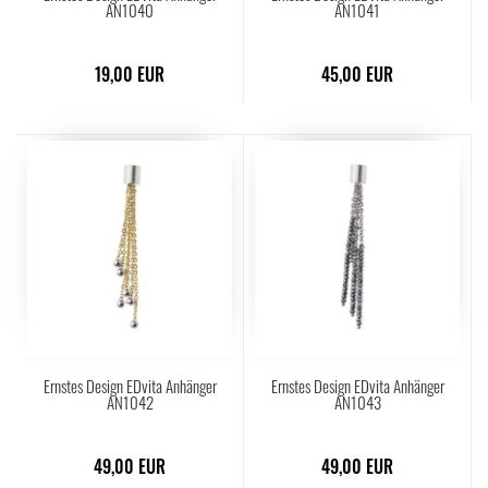
AN1040
AN1041
19,00 EUR
45,00 EUR
Ernstes Design EDvita Anhänger
Ernstes Design EDvita Anhänger
AN1042
AN1043
49,00 EUR
49,00 EUR