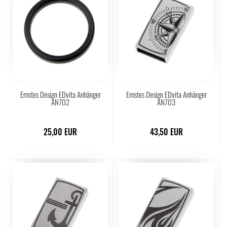
Ernstes Design EDvita Anhänger
Ernstes Design EDvita Anhänger
AN702
AN703
25,00 EUR
43,50 EUR