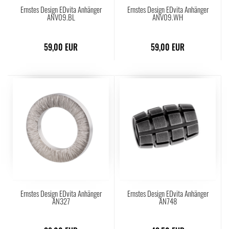
Ernstes Design EDvita Anhänger
Ernstes Design EDvita Anhänger
ANV09.BL
ANV09.WH
59,00 EUR
59,00 EUR
Ernstes Design EDvita Anhänger
Ernstes Design EDvita Anhänger
AN327
AN748