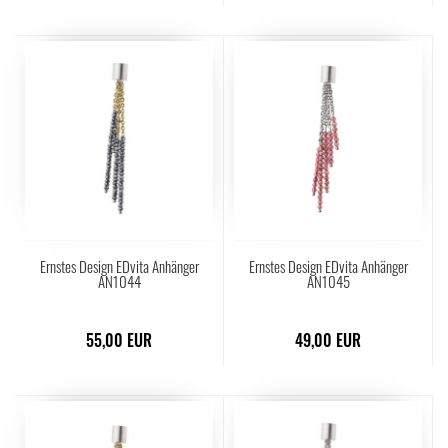
Ernstes Design EDvita Anhänger
Ernstes Design EDvita Anhänger
AN1044
AN1045
55,00 EUR
49,00 EUR