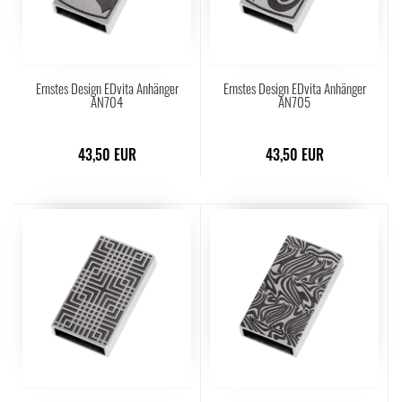
Ernstes Design EDvita Anhänger
Ernstes Design EDvita Anhänger
AN704
AN705
43,50 EUR
43,50 EUR