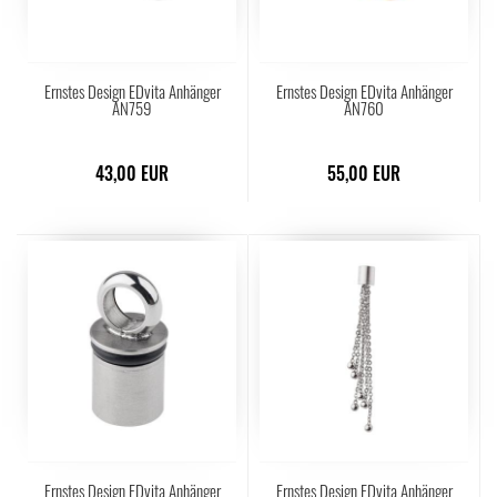
Ernstes Design EDvita Anhänger
Ernstes Design EDvita Anhänger
AN759
AN760
43,00 EUR
55,00 EUR
Ernstes Design EDvita Anhänger
Ernstes Design EDvita Anhänger