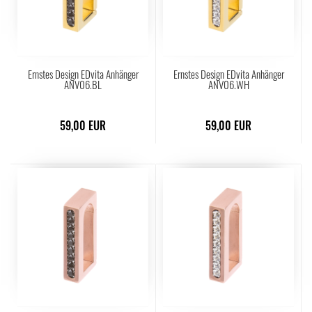
Ernstes Design EDvita Anhänger
Ernstes Design EDvita Anhänger
ANV06.BL
ANV06.WH
59,00 EUR
59,00 EUR