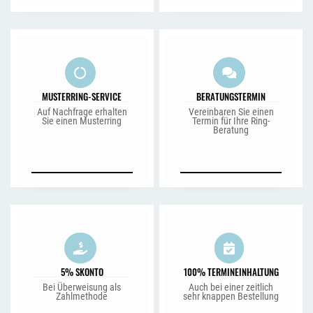
MUSTERRING-SERVICE
BERATUNGSTERMIN
Auf Nachfrage erhalten
Vereinbaren Sie einen
Sie einen Musterring
Termin für Ihre Ring-
Beratung
5% SKONTO
100% TERMINEINHALTUNG
Bei Überweisung als
Auch bei einer zeitlich
Zahlmethode
sehr knappen Bestellung