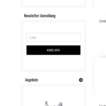
Newsletter-Anmeldung
Ernst
ANMELDEN
Angebote