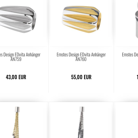
es Design EDvita Anhänger
Ernstes Design EDvita Anhänger
Ernstes D
AN759
AN760
43,00 EUR
55,00 EUR