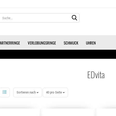
Lieferland
PARTNERRINGE
VERLOBUNGSRINGE
SCHMUCK
UHREN
EDvita
KONTO ERS
PASSWORT 
Sortieren nach
40 pro Seite