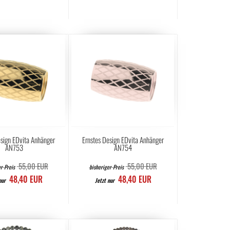
esign EDvita Anhänger
Ernstes Design EDvita Anhänger
AN753
AN754
55,00 EUR
55,00 EUR
r Preis
bisheriger Preis
48,40 EUR
48,40 EUR
 nur
Jetzt nur