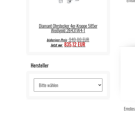
Ernst
Diamant Ohrstecker 4er-Krappe 585er
Weißgold 2B431W4-1
949,00 EUR
bisheriger Preis
835,12 EUR
Jetzt nur
Hersteller
Ernste