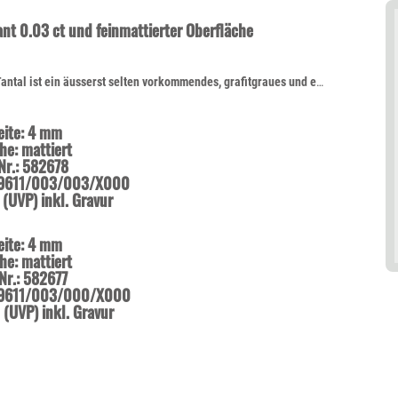
nt 0.03 ct und feinmattierter Oberfläche
ideal für alle Individualisten und kreative Paare, für die Platin und Gold einfach zu gewöhnlich sind. Die dunkleren Tantalringe lassen Diamanten und alle Goldtöne besonders schön strahlen.
eite: 4 mm
he: mattiert
Nr.: 582678
59611/003/003/X000
 (UVP) inkl. Gravur
eite: 4 mm
he: mattiert
Nr.: 582677
59611/003/000/X000
 (UVP) inkl. Gravur