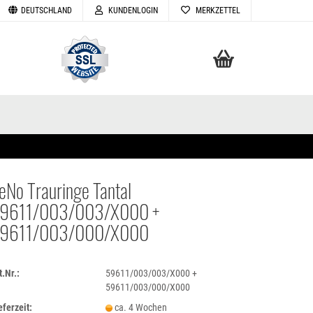
DEUTSCHLAND
KUNDENLOGIN
MERKZETTEL
Ihr Warenkorb
0,00 EUR
eNo Trauringe Tantal
9611/003/003/X000 +
TELLEN
9611/003/000/X000
VERGESSEN
t.Nr.:
59611/003/003/X000 +
59611/003/000/X000
eferzeit:
ca. 4 Wochen