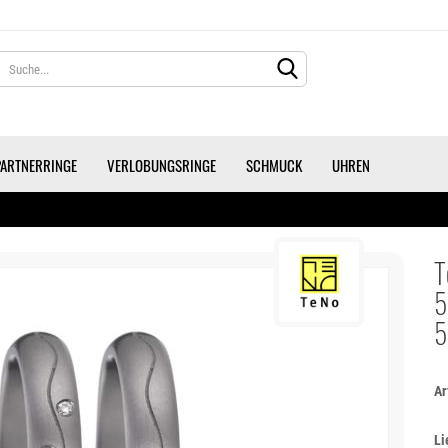
Lieferland
PARTNERRINGE
VERLOBUNGSRINGE
SCHMUCK
UHREN
T
5
KONTO ERS
5
PASSWORT 
Ar
Li