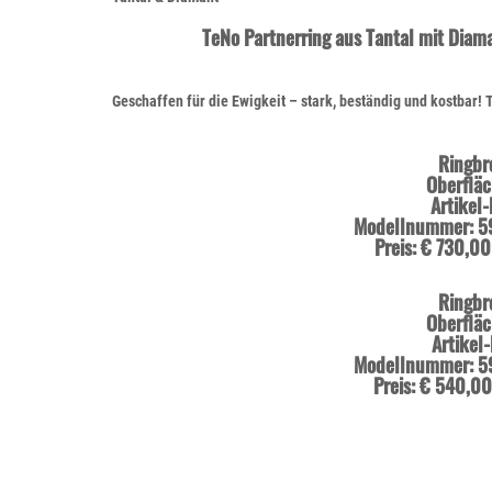
TeNo Partnerring aus Tantal mit Diama
Geschaffen für die Ewigkeit – stark, beständig und kostbar! Tantal ist ein äusserst selten vorkommendes, grafitgraues und extrem hartes Metall. Partner- und Trauringe aus Tantal sind 
Ringbr
Oberfläc
Artikel-
Modellnummer: 
Preis: € 730,00
Ringbr
Oberfläc
Artikel-
Modellnummer: 
Preis: € 540,00