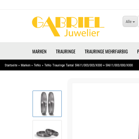
Alle
MARKEN
TRAURINGE
TRAURINGE MEHRFARBIG
Startseite
»
Marken
»
TeNo
»
TeNo Trauringe Tantal 59611/003/003/X000 + 59611/003/000/X000