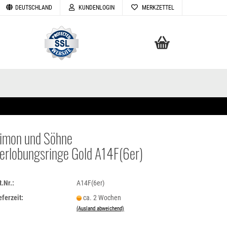
DEUTSCHLAND
KUNDENLOGIN
MERKZETTEL
Ihr Warenkorb
0,00 EUR
imon und Söhne
erlobungsringe Gold A14F(6er)
TELLEN
VERGESSEN
t.Nr.:
A14F(6er)
eferzeit:
ca. 2 Wochen
(Ausland abweichend)