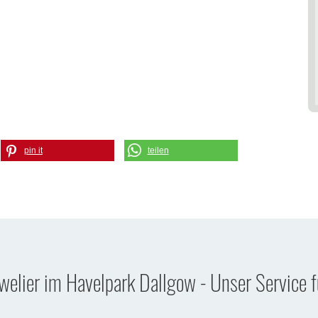
pin it
teilen
uwelier im Havelpark Dallgow - Unser Service f