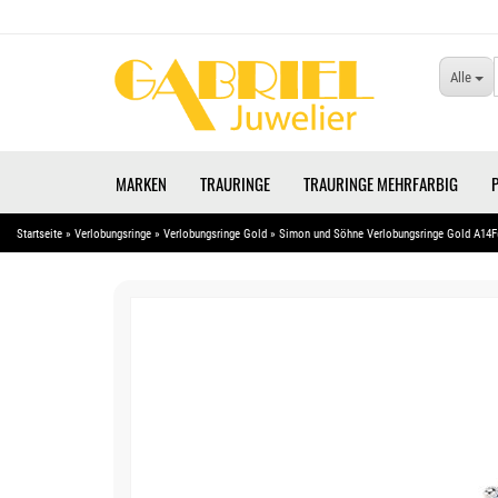
Alle
MARKEN
TRAURINGE
TRAURINGE MEHRFARBIG
Startseite
»
Verlobungsringe
»
Verlobungsringe Gold
»
Simon und Söhne Verlobungsringe Gold A14F