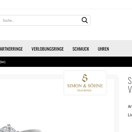
Lieferland
PARTNERRINGE
VERLOBUNGSRINGE
SCHMUCK
UHREN
(6er)
S
V
KONTO ERS
PASSWORT 
Ar
Li