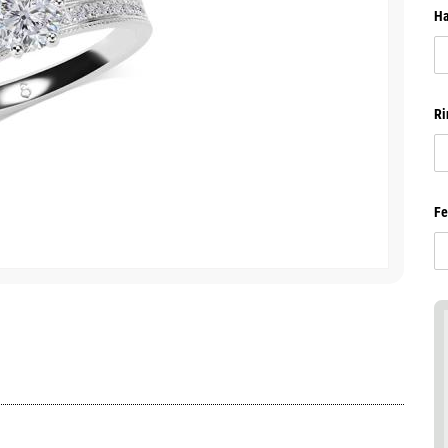
Ha
Ri
Fe