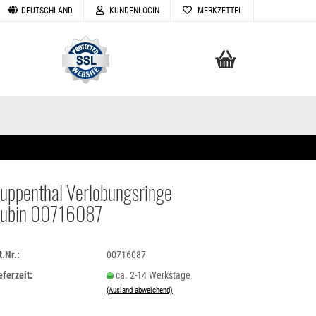
DEUTSCHLAND
KUNDENLOGIN
MERKZETTEL
Ihr Warenkorb
0,00 EUR
uppenthal Verlobungsringe
ubin 00716087
TELLEN
VERGESSEN
t.Nr.:
00716087
eferzeit:
ca. 2-14 Werkstage
(Ausland abweichend)