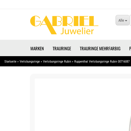
Alle
MARKEN
TRAURINGE
TRAURINGE MEHRFARBIG
Startseite
»
Verlobungsringe
»
Verlobungsringe Rubin
»
Ruppenthal Verlobungsringe Rubin 00716087