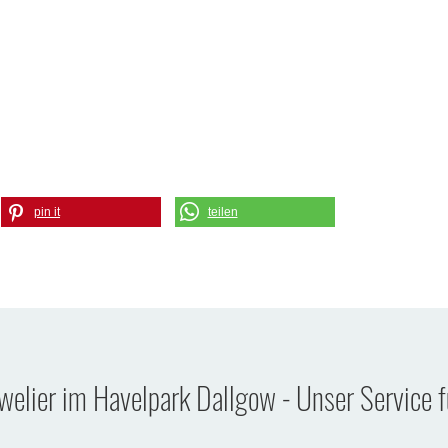
pin it
teilen
uwelier im Havelpark Dallgow - Unser Service f