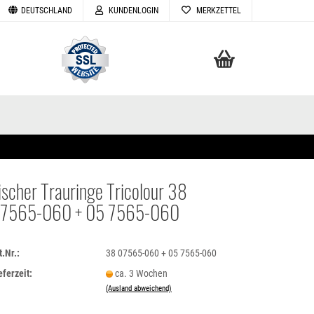
DEUTSCHLAND
KUNDENLOGIN
MERKZETTEL
Ihr Warenkorb
0,00 EUR
ischer Trauringe Tricolour 38
7565-060 + 05 7565-060
TELLEN
VERGESSEN
t.Nr.:
38 07565-060 + 05 7565-060
eferzeit:
ca. 3 Wochen
(Ausland abweichend)