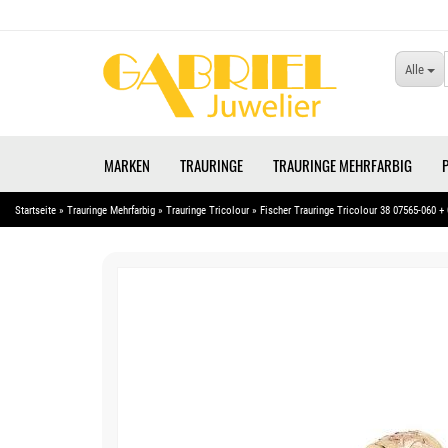
Alle
MARKEN
TRAURINGE
TRAURINGE MEHRFARBIG
Startseite
»
Trauringe Mehrfarbig
»
Trauringe Tricolour
»
Fischer Trauringe Tricolour 38 07565-060 +