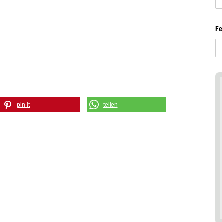
Fe
pin it
teilen