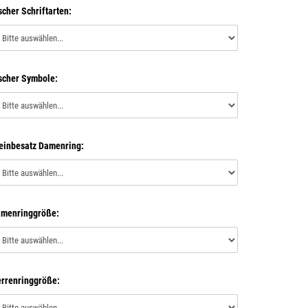
scher Schriftarten:
scher Symbole:
einbesatz Damenring:
menringgröße:
rrenringgröße: