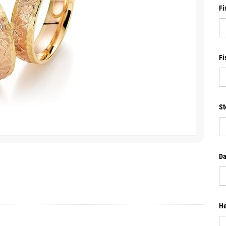
Fi
Fi
St
Da
He