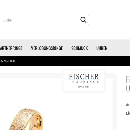
Lieferland
PARTNERRINGE
VERLOBUNGSRINGE
SCHMUCK
UHREN
 05 7565-060
F
0
KONTO ERS
PASSWORT 
Ar
Li