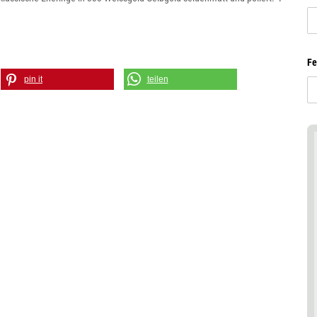
Fe
pin it
teilen