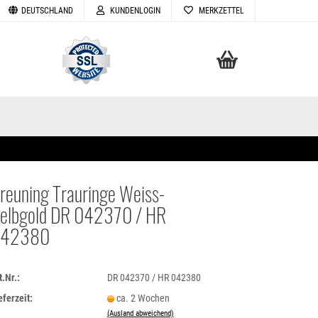
DEUTSCHLAND
KUNDENLOGIN
MERKZETTEL
Ihr Warenkorb
0,00 EUR
reuning Trauringe Weiss-
elbgold DR 042370 / HR
TELLEN
42380
VERGESSEN
t.Nr.:
DR 042370 / HR 042380
eferzeit:
ca. 2 Wochen
(Ausland abweichend)