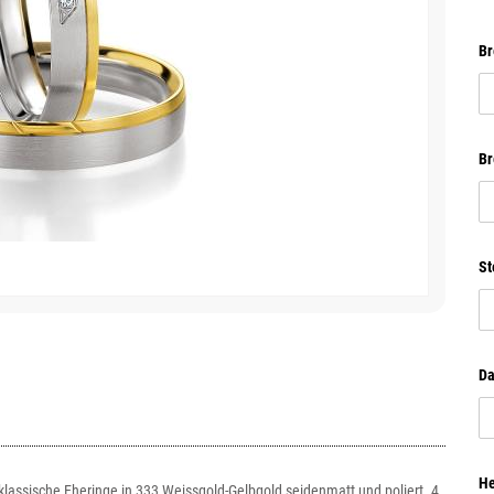
Br
Br
St
Da
He
klassische Eheringe in 333 Weissgold-Gelbgold seidenmatt und poliert. 4