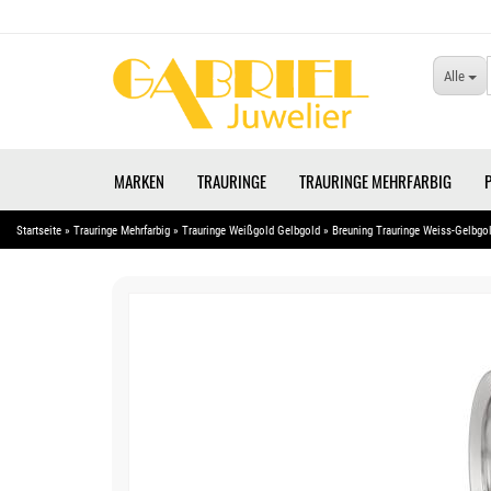
Alle
MARKEN
TRAURINGE
TRAURINGE MEHRFARBIG
Startseite
»
Trauringe Mehrfarbig
»
Trauringe Weißgold Gelbgold
»
Breuning Trauringe Weiss-Gelbgo