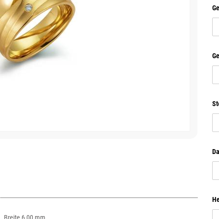
Ge
Ge
St
Da
He
I. Breite 6,00 mm.