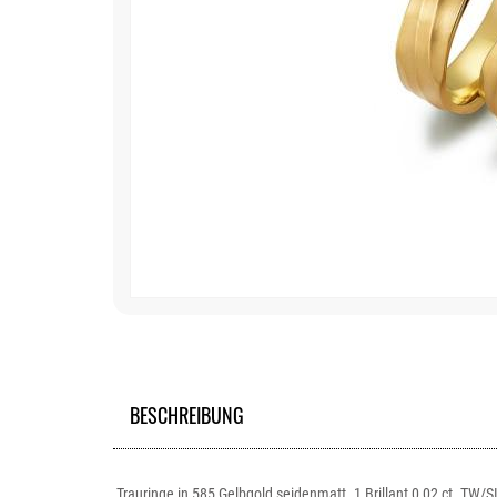
BESCHREIBUNG
Trauringe in 585 Gelbgold seidenmatt. 1 Brillant 0,02 ct. TW/S