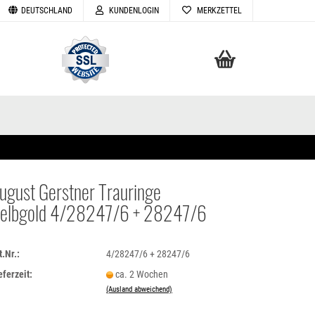
DEUTSCHLAND
KUNDENLOGIN
MERKZETTEL
Ihr Warenkorb
0,00 EUR
ugust Gerstner Trauringe
elbgold 4/28247/6 + 28247/6
TELLEN
VERGESSEN
t.Nr.:
4/28247/6 + 28247/6
eferzeit:
ca. 2 Wochen
(Ausland abweichend)