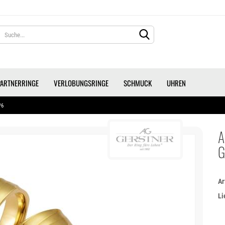
Lieferland
PARTNERRINGE
VERLOBUNGSRINGE
SCHMUCK
UHREN
/6
A
G
KONTO ERS
PASSWORT 
Ar
Li