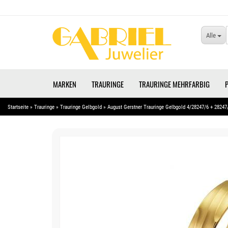
Alle
MARKEN
TRAURINGE
TRAURINGE MEHRFARBIG
Startseite
»
Trauringe
»
Trauringe Gelbgold
»
August Gerstner Trauringe Gelbgold 4/28247/6 + 28247