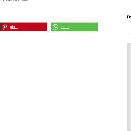
Fe
pin it
teilen