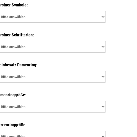
rstner Symbole:
rstner Schriftarten:
einbesatz Damenring:
menringgröße:
rrenringgröße: